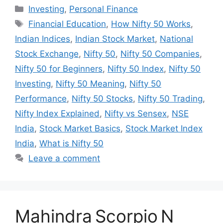
Categories
Investing
,
Personal Finance
Tags
Financial Education
,
How Nifty 50 Works
,
Indian Indices
,
Indian Stock Market
,
National
Stock Exchange
,
Nifty 50
,
Nifty 50 Companies
,
Nifty 50 for Beginners
,
Nifty 50 Index
,
Nifty 50
Investing
,
Nifty 50 Meaning
,
Nifty 50
Performance
,
Nifty 50 Stocks
,
Nifty 50 Trading
,
Nifty Index Explained
,
Nifty vs Sensex
,
NSE
India
,
Stock Market Basics
,
Stock Market Index
India
,
What is Nifty 50
Leave a comment
Mahindra Scorpio N