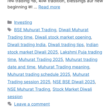
सिर्फ trading नहीं, बल्कि tradition, blessings aur new
beginning का …
Read more
Categories
Investing
Tags
BSE Muhurat Trading
,
Diwali Muhurat
Trading time
,
Diwali stock market opening
,
Diwali trading India
,
Diwali trading tips
,
Indian
stock market Diwali 2025
,
Lakshmi Puja trading
time
,
Muhurat Trading 2025
,
Muhurat trading
date and time
,
Muhurat Trading meaning
,
Muhurat trading schedule 2025
,
Muhurat
Trading session 2025
,
NSE BSE Diwali 2025
,
NSE Muhurat Trading
,
Stock Market Diwali
session
Leave a comment