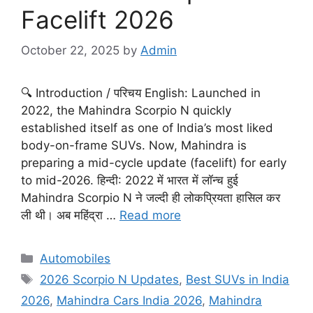
Facelift 2026
October 22, 2025
by
Admin
🔍 Introduction / परिचय English: Launched in
2022, the Mahindra Scorpio N quickly
established itself as one of India’s most liked
body-on-frame SUVs. Now, Mahindra is
preparing a mid-cycle update (facelift) for early
to mid-2026. हिन्दी: 2022 में भारत में लॉन्च हुई
Mahindra Scorpio N ने जल्दी ही लोकप्रियता हासिल कर
ली थी। अब महिंद्रा …
Read more
Categories
Automobiles
Tags
2026 Scorpio N Updates
,
Best SUVs in India
2026
,
Mahindra Cars India 2026
,
Mahindra