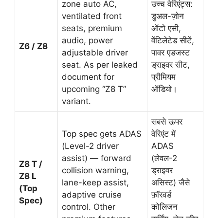
zone auto AC,
उच्च वेरिएंट्स:
ventilated front
डुअल-ज़ोन
seats, premium
ऑटो एसी,
audio, power
वेंटिलेटेड सीटें,
Z6 / Z8
adjustable driver
पावर एडजस्ट
seat. As per leaked
ड्राइवर सीट,
document for
प्रीमियम
upcoming “Z8 T”
ऑडियो।
variant.
सबसे ऊपर
Top spec gets ADAS
वेरिएंट में
(Level-2 driver
ADAS
assist) — forward
(लेवल-2
Z8 T /
collision warning,
ड्राइवर
Z8 L
lane-keep assist,
असिस्ट) जैसे
(Top
adaptive cruise
फ़ॉरवर्ड
Spec)
control. Other
कोलिजन