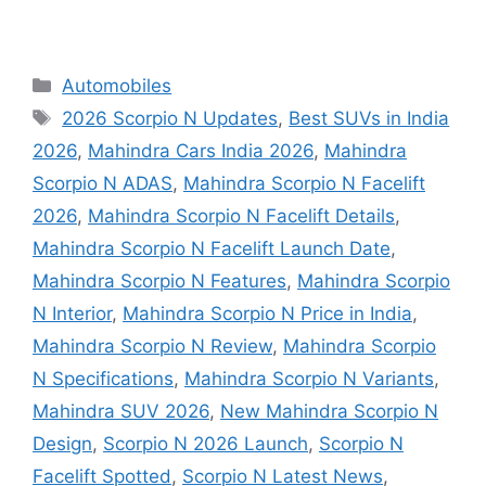
Categories
Automobiles
Tags
2026 Scorpio N Updates
,
Best SUVs in India
2026
,
Mahindra Cars India 2026
,
Mahindra
Scorpio N ADAS
,
Mahindra Scorpio N Facelift
2026
,
Mahindra Scorpio N Facelift Details
,
Mahindra Scorpio N Facelift Launch Date
,
Mahindra Scorpio N Features
,
Mahindra Scorpio
N Interior
,
Mahindra Scorpio N Price in India
,
Mahindra Scorpio N Review
,
Mahindra Scorpio
N Specifications
,
Mahindra Scorpio N Variants
,
Mahindra SUV 2026
,
New Mahindra Scorpio N
Design
,
Scorpio N 2026 Launch
,
Scorpio N
Facelift Spotted
,
Scorpio N Latest News
,