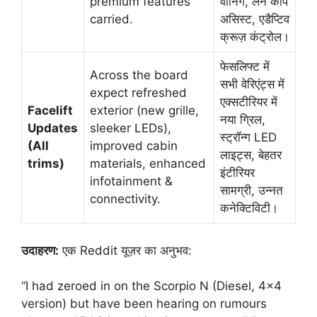
premium features
वार्निंग, लेन कीप
carried.
असिस्ट, एडैप्टिव
क्रूज़ कंट्रोल।
फेसलिफ्ट में
Across the board
सभी वेरिएंट्स में
expect refreshed
एक्सटीरियर में
Facelift
exterior (new grille,
नया ग्रिल,
Updates
sleeker LEDs),
स्ट्रॉन्ग LED
(All
improved cabin
लाइट्स, बेहतर
trims)
materials, enhanced
इंटीरियर
infotainment &
सामग्री, उन्नत
connectivity.
कनेक्टिविटी।
उदाहरण:
एक Reddit यूज़र का अनुभव:
“I had zeroed in on the Scorpio N (Diesel, 4×4
version) but have been hearing on rumours