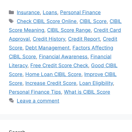
Categories
Insurance
,
Loans
,
Personal Finance
Tags
Check CIBIL Score Online
,
CIBIL Score
,
CIBIL
Score Meaning
,
CIBIL Score Range
,
Credit Card
Approval
,
Credit History
,
Credit Report
,
Credit
Score
,
Debt Management
,
Factors Affecting
CIBIL Score
,
Financial Awareness
,
Financial
Literacy
,
Free Credit Score Check
,
Good CIBIL
Score
,
Home Loan CIBIL Score
,
Improve CIBIL
Score
,
Increase Credit Score
,
Loan Eligibility
,
Personal Finance Tips
,
What is CIBIL Score
Leave a comment