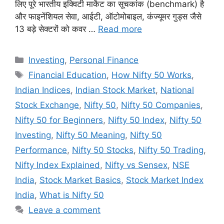
लिए पूरे भारतीय इक्विटी मार्केट का सूचकांक (benchmark) है
और फाइनेंशियल सेवा, आईटी, ऑटोमोबाइल, कंज्यूमर गुड्स जैसे
13 बड़े सेक्टरों को कवर …
Read more
Categories
Investing
,
Personal Finance
Tags
Financial Education
,
How Nifty 50 Works
,
Indian Indices
,
Indian Stock Market
,
National
Stock Exchange
,
Nifty 50
,
Nifty 50 Companies
,
Nifty 50 for Beginners
,
Nifty 50 Index
,
Nifty 50
Investing
,
Nifty 50 Meaning
,
Nifty 50
Performance
,
Nifty 50 Stocks
,
Nifty 50 Trading
,
Nifty Index Explained
,
Nifty vs Sensex
,
NSE
India
,
Stock Market Basics
,
Stock Market Index
India
,
What is Nifty 50
Leave a comment