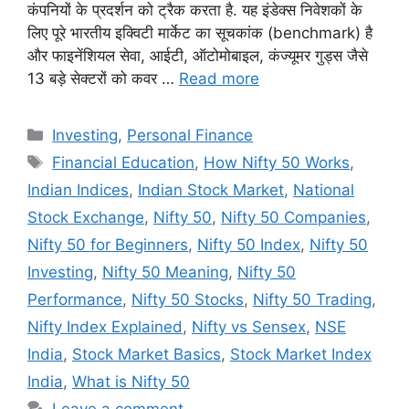
कंपनियों के प्रदर्शन को ट्रैक करता है. यह इंडेक्स निवेशकों के
लिए पूरे भारतीय इक्विटी मार्केट का सूचकांक (benchmark) है
और फाइनेंशियल सेवा, आईटी, ऑटोमोबाइल, कंज्यूमर गुड्स जैसे
13 बड़े सेक्टरों को कवर …
Read more
Categories
Investing
,
Personal Finance
Tags
Financial Education
,
How Nifty 50 Works
,
Indian Indices
,
Indian Stock Market
,
National
Stock Exchange
,
Nifty 50
,
Nifty 50 Companies
,
Nifty 50 for Beginners
,
Nifty 50 Index
,
Nifty 50
Investing
,
Nifty 50 Meaning
,
Nifty 50
Performance
,
Nifty 50 Stocks
,
Nifty 50 Trading
,
Nifty Index Explained
,
Nifty vs Sensex
,
NSE
India
,
Stock Market Basics
,
Stock Market Index
India
,
What is Nifty 50
Leave a comment